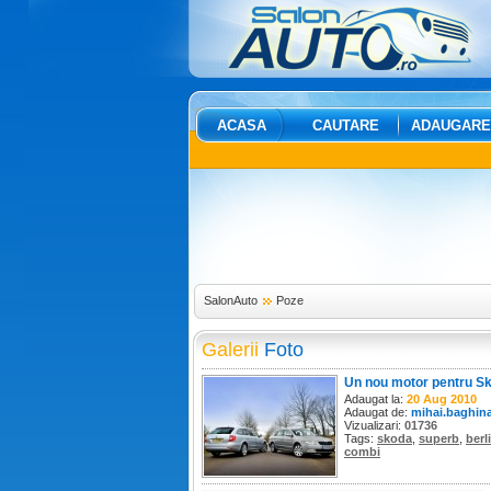
ACASA
CAUTARE
ADAUGARE
SalonAuto
Poze
Galerii
Foto
Un nou motor pentru S
Superb
Adaugat la:
20 Aug 2010
Adaugat de:
mihai.baghin
Vizualizari:
01736
Tags:
skoda
,
superb
,
berl
combi