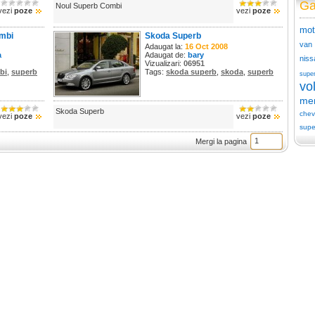
Ga
Noul Superb Combi
vezi
poze
vezi
poze
mot
mbi
Skoda Superb
van
Adaugat la:
16 Oct 2008
a
Adaugat de:
bary
niss
Vizualizari:
06951
bi
,
superb
Tags:
skoda superb
,
skoda
,
superb
supe
vo
me
Skoda Superb
chev
vezi
poze
vezi
poze
supe
Mergi la pagina