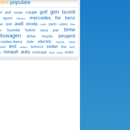
lerii
populare
gen
coupe
golf
facelift
o
and
honda
mercedes
for
benz
sport
citroen
audi
skoda
opel
paris
an
cabrio
clas
crash
bmw
par
hyundai
hybrid
dacia
rb
lkswagen
peugeot
drive
mazda
suv
electric
rcedes-benz
toyota
hibrid
test
sedan
kia
scirocco
rolet
back
sandero
renault
auto
concept
motor
r
amg
tuning