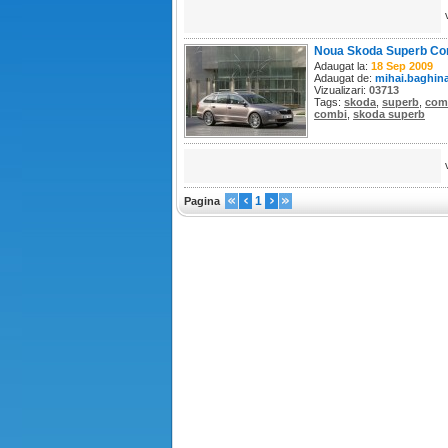
Noua Skoda Superb Co
Adaugat la:
18 Sep 2009
Adaugat de:
mihai.baghin
Vizualizari:
03713
Tags:
skoda
,
superb
,
com
combi
,
skoda superb
1
Pagina