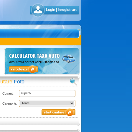
Login
|
Inregistrare
utare
Foto
Cuvant:
Categorie: