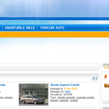
ANUNTURILE MELE
PARCURI AUTO
Ca
koda
Skoda Superb Combi
Adaugat la:
8 Jan 2010
a
Adaugat de:
bary
Vizualizari:
107642
ina
,
estate
,
Tags:
skoda superb
,
superb combi
,
skoda
,
superb
,
combi