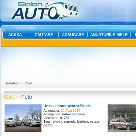
ACASA
CAUTARE
ADAUGARE
ANUNTURILE MELE
SalonAuto
Poze
Galerii
Foto
Un nou motor pentru Skoda
Superb
Adaugat la:
20 Aug 2010
Adaugat de:
mihai.baghina
Vizualizari:
01736
Tags:
skoda
,
superb
,
berlina
,
estate
,
combi