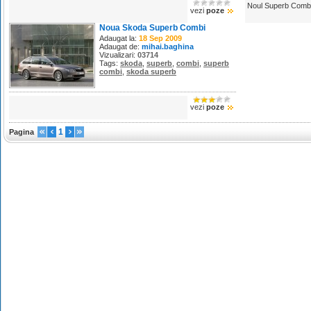
Noul Superb Comb
vezi
poze
Noua Skoda Superb Combi
Adaugat la:
18 Sep 2009
Adaugat de:
mihai.baghina
Vizualizari:
03714
Tags:
skoda
,
superb
,
combi
,
superb
combi
,
skoda superb
vezi
poze
1
Pagina