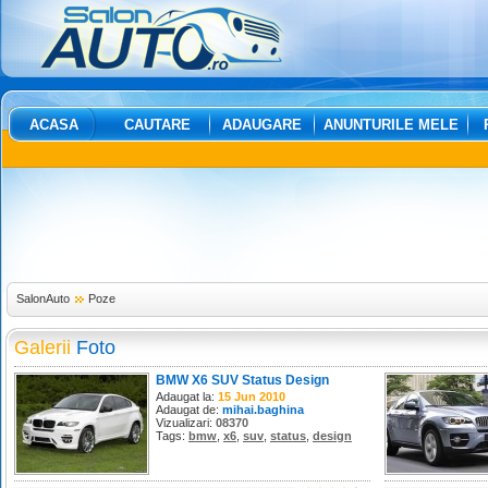
ACASA
CAUTARE
ADAUGARE
ANUNTURILE MELE
SalonAuto
Poze
Galerii
Foto
BMW X6 SUV Status Design
Adaugat la:
15 Jun 2010
Adaugat de:
mihai.baghina
Vizualizari:
08370
Tags:
bmw
,
x6
,
suv
,
status
,
design