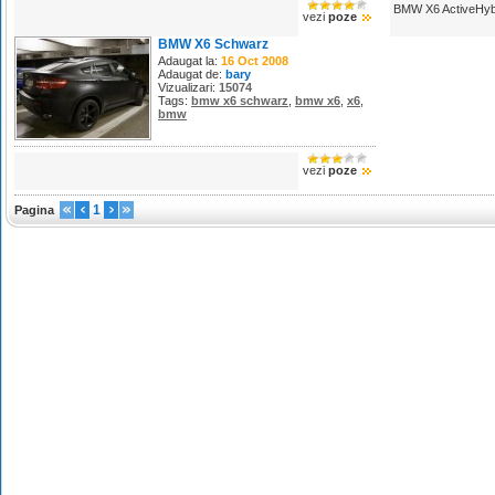
BMW X6 ActiveHyb
vezi
poze
BMW X6 Schwarz
Adaugat la:
16 Oct 2008
Adaugat de:
bary
Vizualizari:
15074
Tags:
bmw x6 schwarz
,
bmw x6
,
x6
,
bmw
vezi
poze
1
Pagina