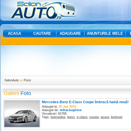
ACASA
CAUTARE
ADAUGARE
ANUNTURILE MELE
SalonAuto
Poze
Galerii
Foto
Mercedes-Benz E-Class Coupe îmbracă haină nouă!
Adaugat la:
25 Jan 2010
Adaugat de:
mihai.baghina
Vizualizari:
01765
Tags:
mercedes
,
benz
,
e-class
,
coupe
,
azura
,
lorinser