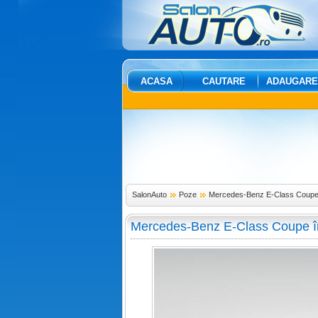
ACASA
CAUTARE
ADAUGARE
SalonAuto
Poze
Mercedes-Benz E-Class Coupe 
Mercedes-Benz E-Class Coupe î