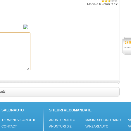
Media a 6 voturi:
3.17
Ga
ouă!
SALONAUTO
SITEURI RECOMANDATE
TERMENI SI CONDITII
ANUNTURI AUTO
MASINI SECOND HAND
V
CONTACT
ANUNTURI BIZ
VANZARI AUTO
V