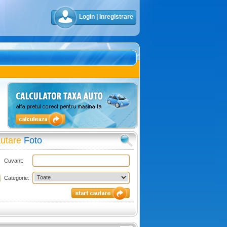
Login
|
Inregistrare
utare
Foto
Cuvant:
Categorie: