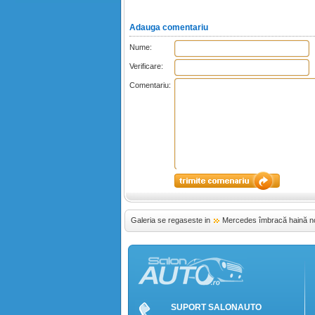
Adauga comentariu
Nume:
Verificare:
Comentariu:
Galeria se regaseste in
Mercedes îmbracă haină n
SUPORT SALONAUTO