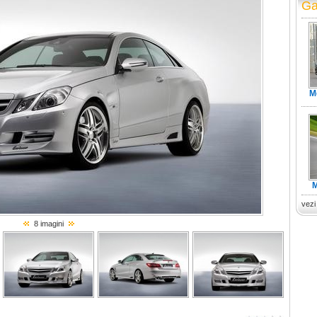
Ga
M
M
vezi
8 imagini