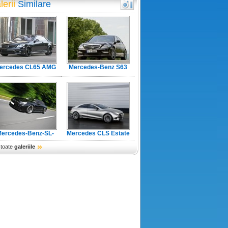
lerii
Similare
ercedes CL65 AMG
Mercedes-Benz S63
Black Edition
AMG
ercedes-Benz-SL-
Mercedes CLS Estate
Black-Saphire
 toate
galeriile