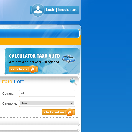
Login
|
Inregistrare
utare
Foto
Cuvant:
Categorie: