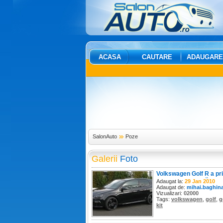
ACASA
CAUTARE
ADAUGARE
SalonAuto
Poze
Galerii
Foto
Volkswagen Golf R a pr
kit de performantă de 
Adaugat la:
29 Jan 2010
Adaugat de:
mihai.baghin
Vizualizari:
02000
Tags:
volkswagen
,
golf
,
g
kit