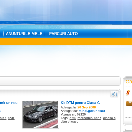
ANUNTURILE MELE
PARCURI AUTO
Ca
imit un nou
Kit DTM pentru Clasa C
la B&B
Adaugat la:
20 Sep 2008
a
Adaugat de:
mihai.gorunescu
Vizualizari:
02120
olf r
,
b&b
,
Tags:
dtm
,
mercedes-benz
,
classa c
,
dtm clasa c