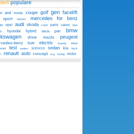
lerii
populare
gen
facelift
coupe
golf
o
and
honda
mercedes
for
benz
sport
citroen
audi
skoda
opel
paris
an
cabrio
clas
crash
bmw
par
hyundai
hybrid
dacia
rb
lkswagen
peugeot
drive
mazda
suv
electric
rcedes-benz
toyota
hibrid
test
sedan
kia
scirocco
rolet
back
sandero
renault
auto
concept
motor
r
tuning
amg