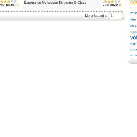
Ga
Expression Motorsport Kit pentru C-Class
vezi
poze
vezi
poze
mot
Mergi la pagina
van
niss
supe
vo
me
chev
supe