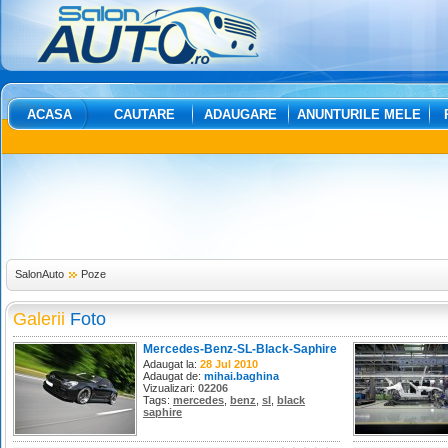
ACASA
CAUTARE
ADAUGARE
ANUNTURILE MELE
SalonAuto
Poze
Galerii
Foto
Mercedes-Benz-SL-Black-Saphire
Adaugat la:
28 Jul 2010
Adaugat de:
mihai.baghina
Vizualizari:
02206
Tags:
mercedes
,
benz
,
sl
,
black
saphire