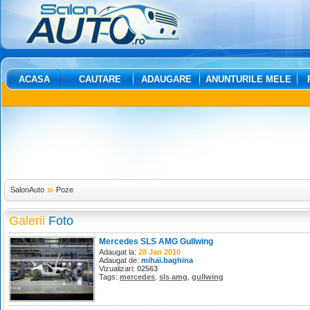
ACASA
CAUTARE
ADAUGARE
ANUNTURILE MELE
SalonAuto
Poze
Galerii
Foto
Mercedes SLS AMG Gullwing
Adaugat la:
28 Jan 2010
Adaugat de:
mihai.baghina
Vizualizari:
02563
Tags:
mercedes
,
sls amg
,
gullwing