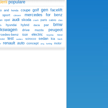
lerii
populare
gen
facelift
coupe
golf
o
and
honda
mercedes
for
benz
sport
citroen
audi
skoda
opel
paris
an
cabrio
clas
crash
bmw
par
hyundai
hybrid
dacia
rb
lkswagen
peugeot
drive
mazda
suv
electric
rcedes-benz
toyota
hibrid
test
sedan
kia
scirocco
rolet
back
sandero
renault
auto
concept
motor
r
tuning
amg