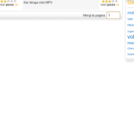
Ga
Kia Venga mini MPV
vezi
poze
vezi
poze
mot
Mergi la pagina
van
niss
supe
vo
me
chev
supe