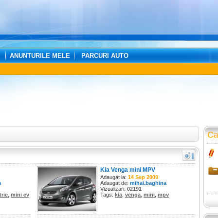
ANUNTURILE MELE
PARCURI AUTO
Ca
Kia Venga mini MPV
Adaugat la:
14 Sep 2009
a
Adaugat de:
mihai.baghina
Vizualizari:
02191
tric
,
mini ev
Tags:
kia
,
venga
,
mini
,
mpv