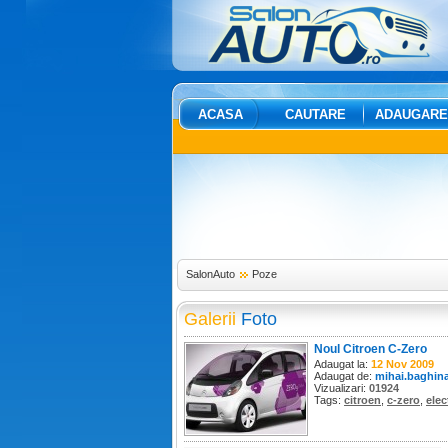
ACASA
CAUTARE
ADAUGARE
SalonAuto
Poze
Galerii
Foto
Noul Citroen C-Zero
Adaugat la:
12 Nov 2009
Adaugat de:
mihai.baghin
Vizualizari:
01924
Tags:
citroen
,
c-zero
,
elec