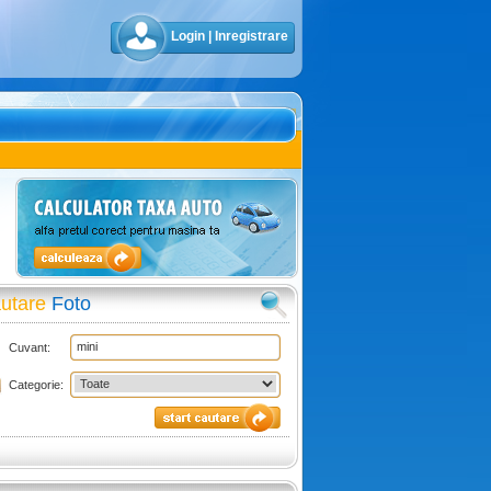
Login
|
Inregistrare
utare
Foto
Cuvant:
Categorie: