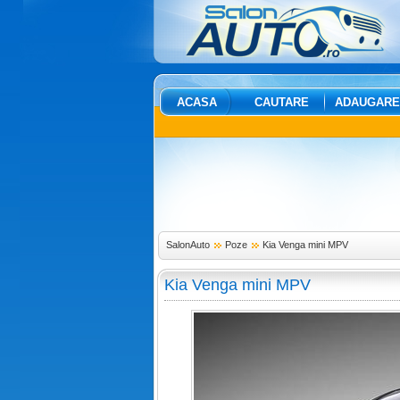
ACASA
CAUTARE
ADAUGARE
SalonAuto
Poze
Kia Venga mini MPV
Kia Venga mini MPV