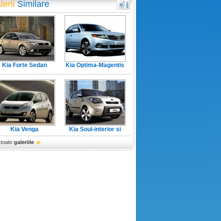
lerii
Similare
Kia Forte Sedan
Kia Optima-Magentis
Kia Venga
Kia Soul-interior si
exterior
 toate
galeriile