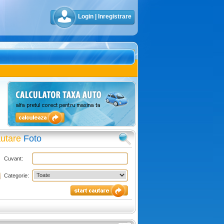
Login
|
Inregistrare
utare
Foto
Cuvant:
Categorie: