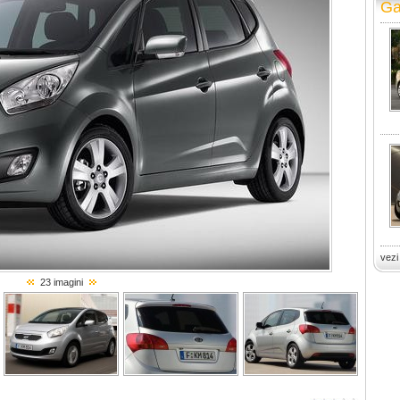
Ga
vezi
23 imagini