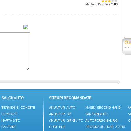
Media a 15 voturi:
3.00
Ga
SALONAUTO
SITEURI RECOMANDATE
TERMENI SI CONDITII
ANUNTURI AUTO
MASINI SECOND HAND
V
CONTACT
ANUNTURI BIZ
VANZARI AUTO
V
HARTA SITE
ANUNTURI GRATUITE
AUTOPERSONAL.RO
C
CAUTARE
CURS BNR
PROGRAMUL RABLA 2010