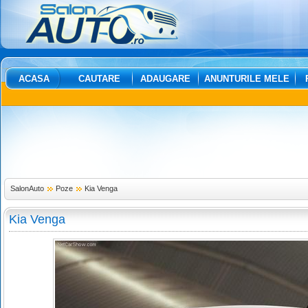
ACASA
CAUTARE
ADAUGARE
ANUNTURILE MELE
SalonAuto
Poze
Kia Venga
Kia Venga