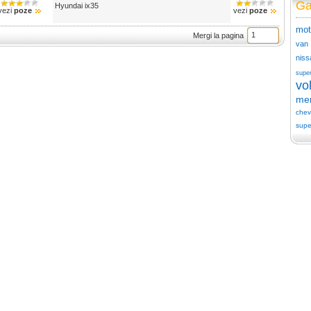
Ga
Hyundai ix35
vezi
poze
vezi
poze
mot
Mergi la pagina
van
niss
supe
vo
me
chev
supe