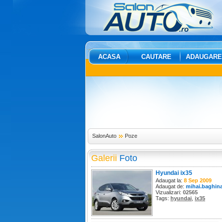
ACASA
CAUTARE
ADAUGARE
SalonAuto
Poze
Galerii
Foto
Hyundai ix35
Adaugat la:
8 Sep 2009
Adaugat de:
mihai.baghin
Vizualizari:
02565
Tags:
hyundai
,
ix35