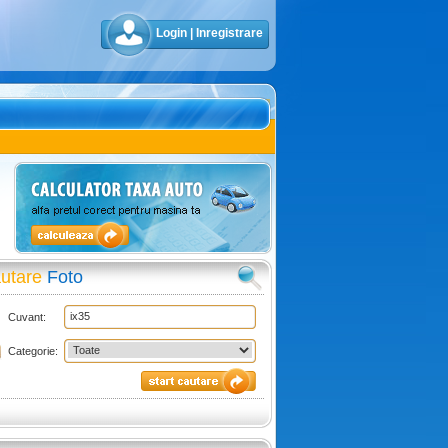
Login
|
Inregistrare
utare
Foto
Cuvant:
Categorie: