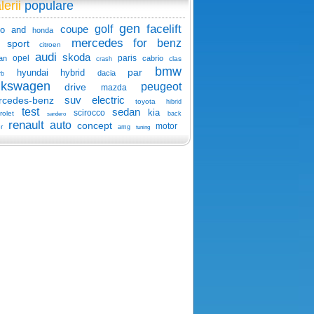
lerii
populare
gen
facelift
coupe
golf
o
and
honda
mercedes
for
benz
sport
citroen
audi
skoda
opel
paris
an
cabrio
clas
crash
bmw
par
hyundai
hybrid
dacia
rb
lkswagen
peugeot
drive
mazda
suv
electric
rcedes-benz
toyota
hibrid
test
sedan
kia
scirocco
rolet
back
sandero
renault
auto
concept
motor
r
amg
tuning