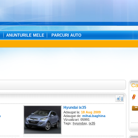
ANUNTURILE MELE
PARCURI AUTO
Ca
Hyundai ix35
Adaugat la:
18 Aug 2009
a
Adaugat de:
mihai.baghina
Vizualizari:
05991
Tags:
hyunday
,
ix35