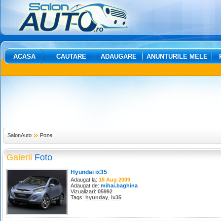
ACASA
CAUTARE
ADAUGARE
ANUNTURILE MELE
SalonAuto
Poze
Galerii
Foto
Hyundai ix35
Adaugat la:
18 Aug 2009
Adaugat de:
mihai.baghina
Vizualizari:
05992
Tags:
hyunday
,
ix35