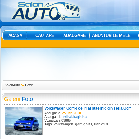
ACASA
CAUTARE
ADAUGARE
ANUNTURILE MELE
SalonAuto
Poze
Galerii
Foto
Volkswagen Golf R cel mai puternic din seria Golf
Adaugat la:
25 Jan 2010
Adaugat de:
mihai.baghina
Vizualizari:
03885
Tags:
volkswagen
,
golf
,
golf r
,
frankfurt