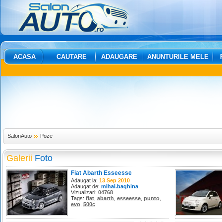
ACASA
CAUTARE
ADAUGARE
ANUNTURILE MELE
SalonAuto
Poze
Galerii
Foto
Fiat Abarth Esseesse
Adaugat la:
13 Sep 2010
Adaugat de:
mihai.baghina
Vizualizari:
04768
Tags:
fiat
,
abarth
,
esseesse
,
punto
,
evo
,
500c