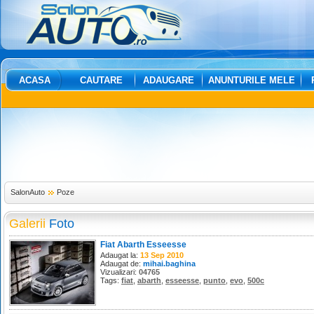
ACASA
CAUTARE
ADAUGARE
ANUNTURILE MELE
SalonAuto
Poze
Galerii
Foto
Fiat Abarth Esseesse
Adaugat la:
13 Sep 2010
Adaugat de:
mihai.baghina
Vizualizari:
04765
Tags:
fiat
,
abarth
,
esseesse
,
punto
,
evo
,
500c