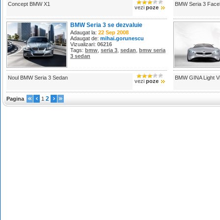
Concept BMW X1
BMW Seria 3 Faceli
vezi
poze
BMW Seria 3 se dezvaluie
Adaugat la:
22 Sep 2008
Adaugat de:
mihai.gorunescu
Vizualizari:
06216
Tags:
bmw
,
seria 3
,
sedan
,
bmw seria
3 sedan
Noul BMW Seria 3 Sedan
BMW GINA Light Vi
vezi
poze
2
Pagina
1