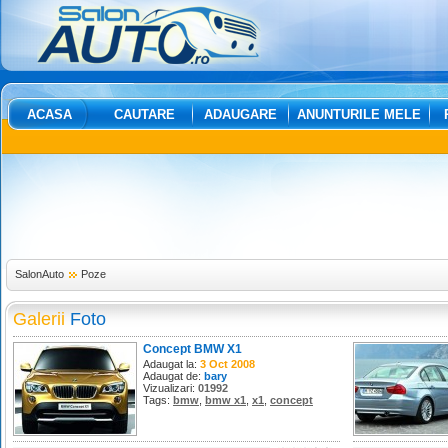
ACASA
CAUTARE
ADAUGARE
ANUNTURILE MELE
SalonAuto
Poze
Galerii
Foto
Concept BMW X1
Adaugat la:
3 Oct 2008
Adaugat de:
bary
Vizualizari:
01992
Tags:
bmw
,
bmw x1
,
x1
,
concept