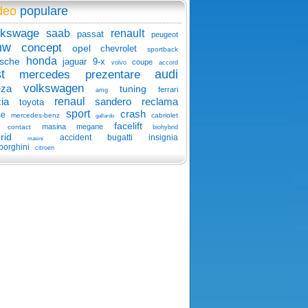
deo
populare
lkswage
saab
renault
passat
peugeot
mw
concept
opel
chevrolet
sportback
honda
sche
jaguar
9-x
coupe
volvo
accord
t
audi
mercedes
prezentare
volkswagen
eza
tuning
ferrari
amg
ia
renaul
sandero
reclama
toyota
sport
crash
se
mercedes-benz
cabriolet
gallardo
facelift
masina
megane
contact
biohybrid
rid
accident
bugatti
insignia
masini
borghini
citroen