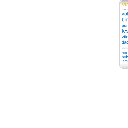
Vi
vo
b
por
tes
vit
dac
cur
ford
hyb
lam