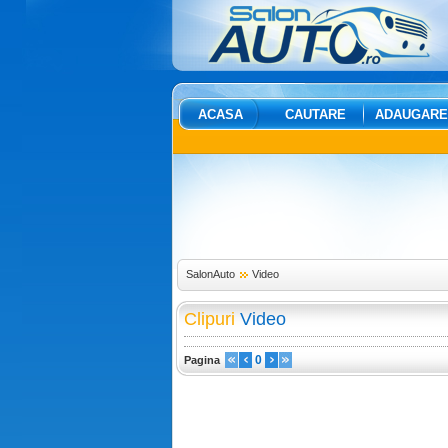
ACASA
CAUTARE
ADAUGARE
SalonAuto
Video
Clipuri
Video
0
Pagina