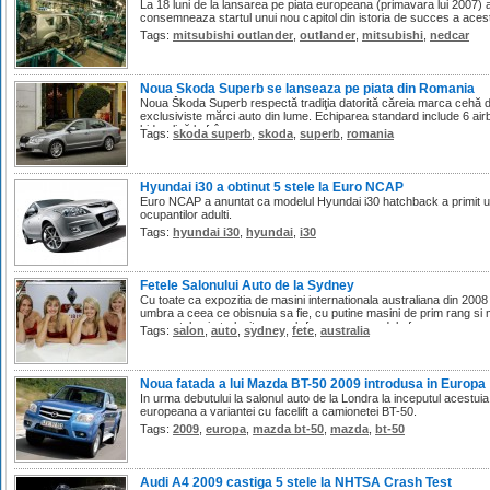
La 18 luni de la lansarea pe piata europeana (primavara lui 2007) 
consemneaza startul unui nou capitol din istoria de succes a aces
Tags:
mitsubishi outlander
,
outlander
,
mitsubishi
,
nedcar
Noua Skoda Superb se lanseaza pe piata din Romania
Noua Škoda Superb respectă tradiţia datorită căreia marca cehă d
exclusiviste mărci auto din lume. Echiparea standard include 6 ai
hidraulică la frânare.
Tags:
skoda superb
,
skoda
,
superb
,
romania
Hyundai i30 a obtinut 5 stele la Euro NCAP
Euro NCAP a anuntat ca modelul Hyundai i30 hatchback a primit un
ocupantilor adulti.
Tags:
hyundai i30
,
hyundai
,
i30
Fetele Salonului Auto de la Sydney
Cu toate ca expozitia de masini internationala australiana din 200
umbra a ceea ce obisnuia sa fie, cu putine masini de prim rang si mu
momentele ei stralucitoare sub forma unor modele frumoase.
Tags:
salon
,
auto
,
sydney
,
fete
,
australia
Noua fatada a lui Mazda BT-50 2009 introdusa in Europa
In urma debutului la salonul auto de la Londra la inceputul acestu
europeana a variantei cu facelift a camionetei BT-50.
Tags:
2009
,
europa
,
mazda bt-50
,
mazda
,
bt-50
Audi A4 2009 castiga 5 stele la NHTSA Crash Test