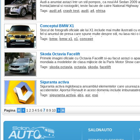
Audi a anuntat astazi Intr-un stil pompos, ca noul A4 Sedan 2009 a
frontal,lateral si rostogoliri, teste facute de catre National Highwa
Tags:
audi a4
,
crash test
,
audi
,
a4
,
nhtsa
Conceptul BMW X1
Stocul de fotografii oficiale ale lui X1 include mai multe ilustratii cu
fel si anuntul de presa care spune multe despre stil, nu lasa nici 
fost produs de catre o echipa profesionala.
Tags:
bmw
,
bmw x1
,
x1
,
concept
Skoda Octavia Facelift
Primele imagini oficiale cu Octavia Facelift si-au facut astazi o apa
mondiala a modelelor de clasa mijlocie de la Paris Motor Show c
Tags:
skoda octavia
,
octavia
,
skoda
,
facelift
Siguranta activa
Siguranta activa inglobeaza ansamblul elementelor care usureaza m
accidentelor. Aportul Renault in acest domeniu include imbunatatirea 
franare, precum si confortul pentru sofer si pasageri.
Tags:
siguranta activa
,
abs
,
asr
,
esp
7
Pagina
1
2
3
4
5
6
8
9
10
SALONAUTO