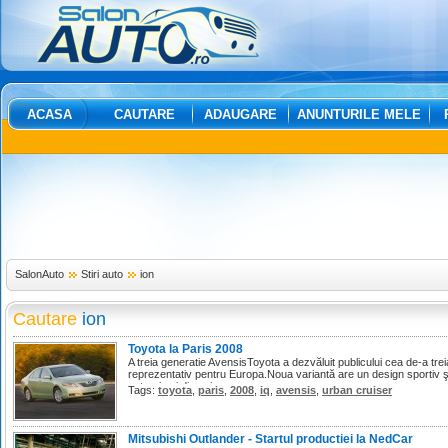
ACASA
CAUTARE
ADAUGARE
ANUNTURILE MELE
SalonAuto
Stiri auto
ion
Cautare
ion
Toyota la Paris 2008
A treia generatie AvensisToyota a dezvăluit publicului cea de-a tre
reprezentativ pentru Europa.Noua variantă are un design sportiv şi
puternic şi dinamic.
Tags:
toyota
,
paris
,
2008
,
iq
,
avensis
,
urban cruiser
Mitsubishi Outlander - Startul productiei la NedCar