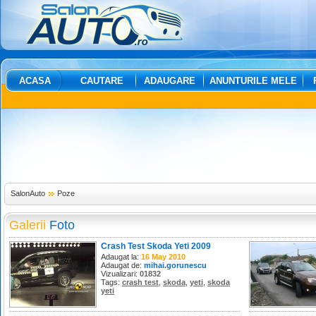
ACASA
CAUTARE
ADAUGARE
ANUNTURILE MELE
SalonAuto
Poze
Galerii
Foto
Crash Test Skoda Yeti 2009
Adaugat la:
16 May 2010
Adaugat de:
mihai.gorunescu
Vizualizari:
01832
Tags:
crash test
,
skoda
,
yeti
,
skoda
yeti