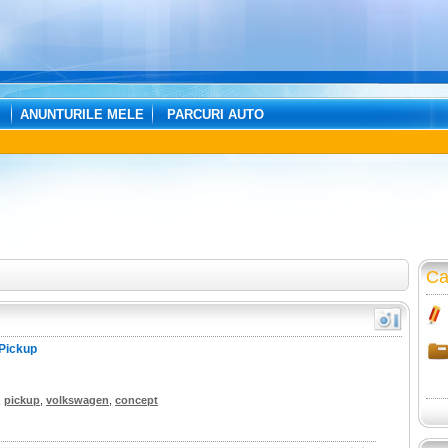
ANUNTURILE MELE
PARCURI AUTO
Ca
Pickup
,
pickup
,
volkswagen
,
concept