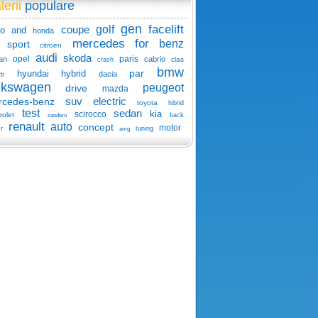
lerii
populare
gen
facelift
coupe
golf
o
and
honda
mercedes
for
benz
sport
citroen
audi
skoda
opel
paris
an
cabrio
clas
crash
bmw
par
hyundai
hybrid
dacia
rb
lkswagen
peugeot
drive
mazda
suv
electric
rcedes-benz
toyota
hibrid
test
sedan
kia
scirocco
rolet
back
sandero
renault
auto
concept
motor
r
tuning
amg