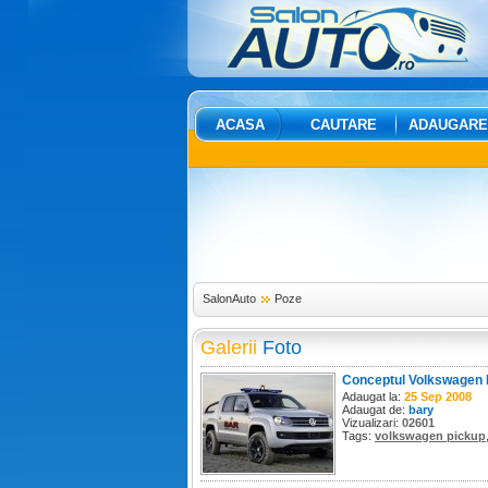
ACASA
CAUTARE
ADAUGARE
SalonAuto
Poze
Galerii
Foto
Conceptul Volkswagen 
Adaugat la:
25 Sep 2008
Adaugat de:
bary
Vizualizari:
02601
Tags:
volkswagen pickup