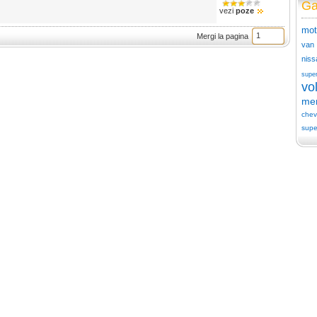
Ga
vezi
poze
mot
Mergi la pagina
van
niss
supe
vo
me
chev
supe