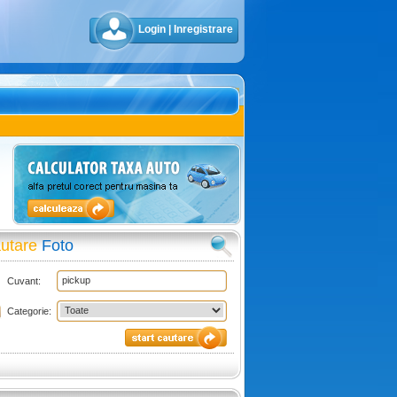
Login
|
Inregistrare
utare
Foto
Cuvant:
Categorie: