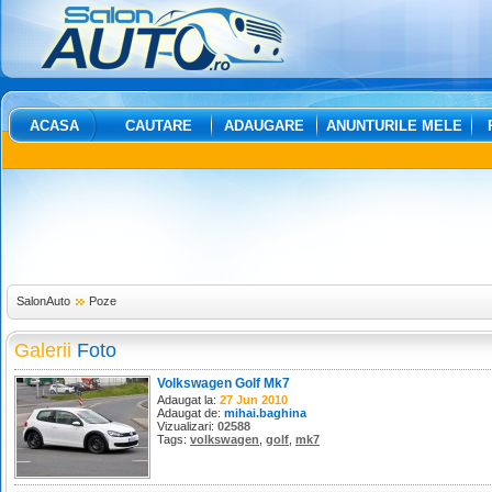
ACASA
CAUTARE
ADAUGARE
ANUNTURILE MELE
SalonAuto
Poze
Galerii
Foto
Volkswagen Golf Mk7
Adaugat la:
27 Jun 2010
Adaugat de:
mihai.baghina
Vizualizari:
02588
Tags:
volkswagen
,
golf
,
mk7