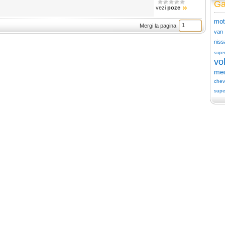
Ga
vezi
poze
mot
Mergi la pagina
van
niss
supe
vo
me
chev
supe