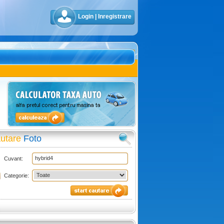
Login
|
Inregistrare
utare
Foto
Cuvant:
Categorie: