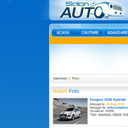
ACASA
CAUTARE
ADAUGARE
SalonAuto
Poze
Galerii
Foto
Peugeot 3008 Hybrid4
Adaugat la:
24 Aug 2010
Adaugat de:
mihai.baghin
Vizualizari:
01935
Tags:
peugeot
,
hibrid
,
hy