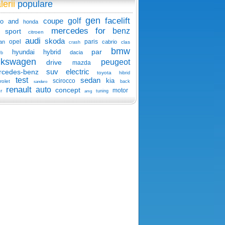
lerii
populare
gen
facelift
coupe
golf
o
and
honda
mercedes
for
benz
sport
citroen
audi
skoda
opel
paris
an
cabrio
clas
crash
bmw
par
hyundai
hybrid
dacia
rb
lkswagen
peugeot
drive
mazda
suv
electric
rcedes-benz
toyota
hibrid
test
sedan
kia
scirocco
rolet
back
sandero
renault
auto
concept
motor
r
tuning
amg