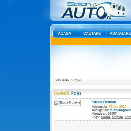
ACASA
CAUTARE
ADAUGARE
SalonAuto
Poze
Galerii
Foto
Skoda Octavia
Adaugat la:
23 Jan 2010
Adaugat de:
mihai.baghin
Vizualizari:
01557
Tags:
skoda
,
octavia
,
bre