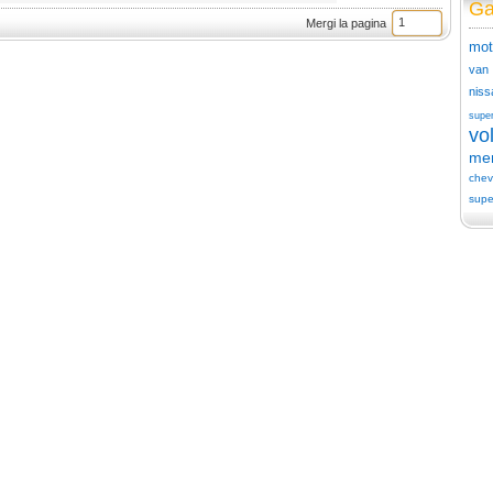
Ga
Mergi la pagina
mot
van
niss
supe
vo
me
chev
supe