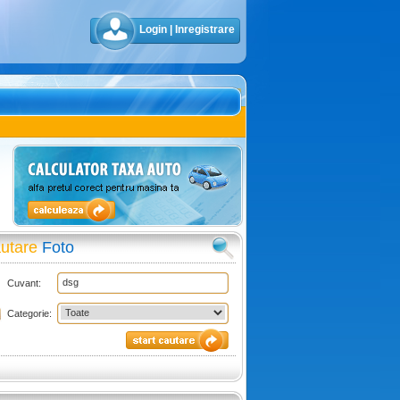
Login
|
Inregistrare
utare
Foto
Cuvant:
Categorie: