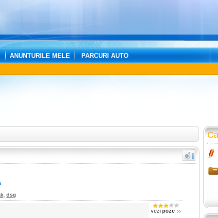
ANUNTURILE MELE
PARCURI AUTO
Ca
a
ak
,
dsg
vezi
poze