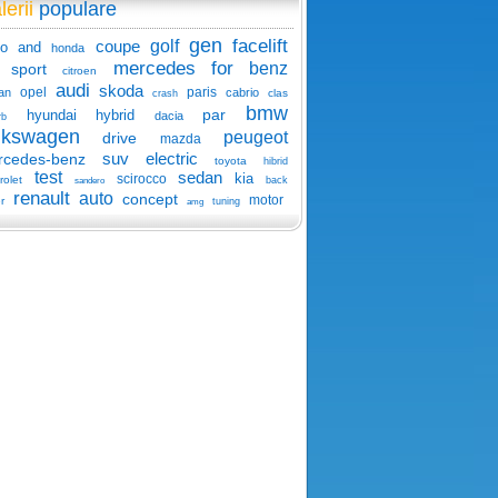
lerii
populare
gen
facelift
coupe
golf
o
and
honda
mercedes
for
benz
sport
citroen
audi
skoda
opel
paris
an
cabrio
clas
crash
bmw
par
hyundai
hybrid
dacia
rb
lkswagen
peugeot
drive
mazda
suv
electric
rcedes-benz
toyota
hibrid
test
sedan
kia
scirocco
rolet
back
sandero
renault
auto
concept
motor
r
tuning
amg