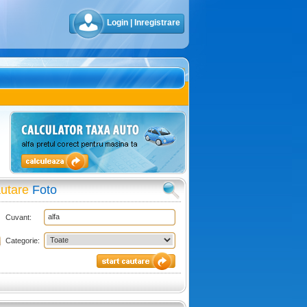
Login
|
Inregistrare
utare
Foto
Cuvant:
Categorie: