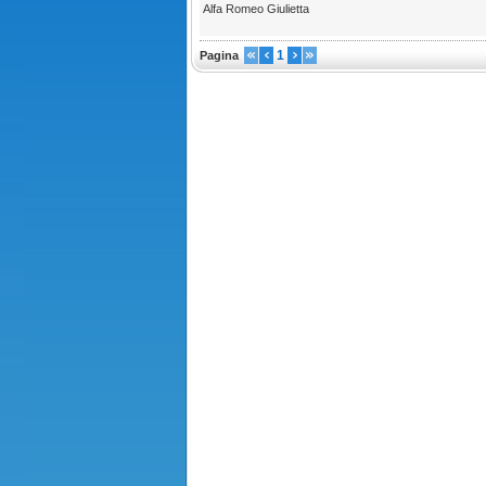
Alfa Romeo Giulietta
1
Pagina