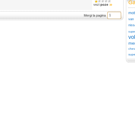
Ga
vezi
poze
mot
Mergi la pagina
van
niss
supe
vo
me
chev
supe