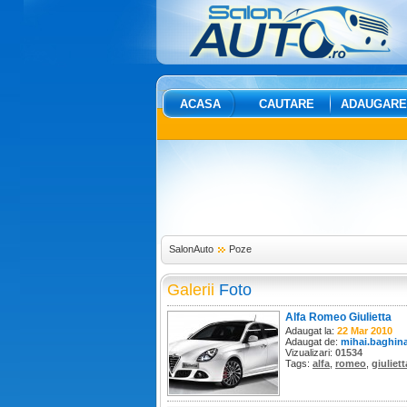
ACASA
CAUTARE
ADAUGARE
SalonAuto
Poze
Galerii
Foto
Alfa Romeo Giulietta
Adaugat la:
22 Mar 2010
Adaugat de:
mihai.baghin
Vizualizari:
01534
Tags:
alfa
,
romeo
,
giuliett