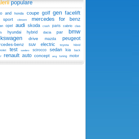
lerii
populare
gen
facelift
coupe
golf
o
and
honda
mercedes
for
benz
sport
citroen
audi
skoda
opel
paris
an
cabrio
clas
crash
bmw
par
hyundai
hybrid
dacia
rb
lkswagen
peugeot
drive
mazda
suv
electric
rcedes-benz
toyota
hibrid
test
sedan
kia
scirocco
rolet
back
sandero
renault
auto
concept
motor
r
tuning
amg