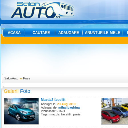
ACASA
CAUTARE
ADAUGARE
ANUNTURILE MELE
SalonAuto
Poze
Galerii
Foto
Mazda2 facelift
Adaugat la:
23 Aug 2010
Adaugat de:
mihai.baghina
Vizualizari:
01501
Tags:
mazda
,
facelift
,
paris