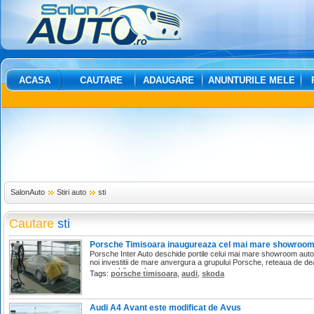
ACASA
CAUTARE
ADAUGARE
ANUNTURILE MELE
SalonAuto
Stiri auto
sti
Cautare
sti
Porsche Timisoara inaugureaza cel mai mare showroom
Porsche Inter Auto deschide portile celui mai mare showroom auto 
noi investitii de mare anvergura a grupului Porsche, reteaua de dea
remarcabil membru.
Tags:
porsche timisoara
,
audi
,
skoda
Audi A4 Avant este modificat de Avus