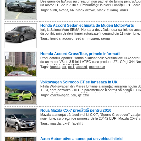
Designerii de la Avus au creat un nou pachet de tuning pentru Aud
un motor TDI de 2.7 litri cu îmbunătăţiri la nivelul unităţii ECU, c
Tags:
audi
,
avant
,
a4
,
black arrow
,
black
,
tuning
,
avus
Honda Accord Sedan echipata de Mugen MotorParts
Ieri, la Salonul Auto SEMA, Honda a dezvăluit noua sa linie de ac
disponibil, prin dealerii firmei autorizate începând din 11 noiembrie.
Tags:
honda
,
accord
,
sedan
,
mugen
,
sema
Homda Accord CrossTour, primele informatii
Producatorul japonez Honda a lansat noile versiuni ale lui Accord 
de un motor V6 de 3.5 litri i-VTEC care produce 271 CP şi 344 Nm
combustibil de 9-13 l/100km.
Tags:
honda
,
ex
,
ex-l
,
accord
,
crosstour
Volkswagen Scirocco GT se lanseaza in UK
Filiala Wolkswagen din Marea Britanie a anunţat lansarea noului Sci
TFSI, care dezvoltă 210 CP, parametrii ce îi permit să atingă 100 
manuală cât şi pentru cea DSG cu dublu ambreiaj care &ici...
Tags:
volkswagen
,
vw
,
gt
,
tfsi
Noua Mazda CX-7 pregătită pentru 2010
Mazda a anunţat că facelift-ul lui CX-7, "Sports Crossover" va aju
noiembrie, cu preţuri ce pornesc de la 28442 EUR. Mazda CX-7 va f
Tags:
mazda
,
cx-7
,
facelift
Axon Automotive a conceput un vehicul hibrid