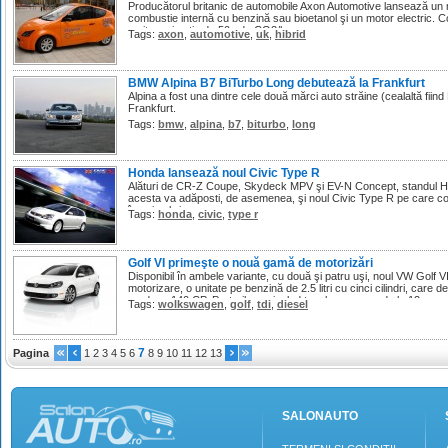
Producătorul britanic de automobile Axon Automotive lansează un n
combustie internă cu benzină sau bioetanol şi un motor electric. 
emite mai puţin de 50g de CO2/km.
Tags:
axon
,
automotive
,
uk
,
hibrid
BMW Alpina B7 BiTurbo Long debutează la Frankfurt
Alpina a fost una dintre cele două mărci auto străine (cealaltă fiin
Frankfurt.
Tags:
bmw
,
alpina
,
b7
,
biturbo
,
long
Honda lansează noul Civic Type R
Alături de CR-Z Coupe, Skydeck MPV şi EV-N Concept, standul Ho
acesta va adăposti, de asemenea, şi noul Civic Type R pe care co
în noiembrie.
Tags:
honda
,
civic
,
type r
Golf VI primeşte o nouă gamă de motorizări
Disponibil în ambele variante, cu două şi patru uşi, noul VW Golf VI
motorizare, o unitate pe benzină de 2.5 litri cu cinci cilindri, care d
produce 140 CP. Preţurile, ce includ taxele, pornesc de la 12.
Tags:
wolkswagen
,
golf
,
tdi
,
diesel
7
Pagina
1
2
3
4
5
6
8
9
10
11
12
13
SALONAUTO