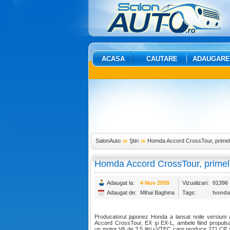
ACASA
CAUTARE
ADAUGARE
SalonAuto
Ştiri
Homda Accord CrossTour, primele
Homda Accord CrossTour, primele
Adaugat la:
4 Nov 2009
Vizualizari:
01396
Adaugat de:
Mihai Baghina
Tags:
honda
Producatorul japonez Honda a lansat noile versiuni a
Accord CrossTour, EX şi EX-L, ambele fiind propuls
un motor V6 de 3.5 litri i-VTEC care produce 271 CP 