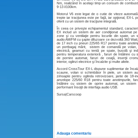
Nm, realizând în acelaşi timp un consum de combusti
9-13 l/100km.
Motorul V6 este legat de o cutie de viteze automat
trepte iar tracţiunea este pe faţă, iar opţional, EX-L po
oferit cu un sistem de tracţiune integrală.
În ceea ce priveşte echipamentul standard, caracteris
EX includ un sistem de aer condiţionat automat p
zone şi cu ventilaţie pentru locurile din spate, un 
audio AM/FM cu şapte difuzoare ce dezvoltă 360 Watt,
de 17 inch cu pneuri 225/65 R17 pentru toate anotimp
un portbagaj mărit, sistem de comandă pe volan, 
electrică, geamuri cu tentă pe spate, busolă şi ind
pentru temperatura exterioră , faruri de întâlnire cu 
de pornire automat, faruri de ceaţă, inserţii crom
interior, oglinzi electrice şi încalzite şi multe altele.
Accord CrossTour EX-L dispune suplimentar de încalz
scaune, volan si schimbător în piele, un sistem a
zi/noapte pentru oglinda retrovizoare, jante de 18-i
anvelope 225/60 R18 pentru toate anotimpurile, far
întâlnire cu sistem de oprire automat, un sistem
performant însoţit de interfaţa audio USB.
Sursa|Carscoop
Adauga comentariu