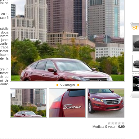
bil de
ă cu 5
ate fi
Sti
ticile
e două
sistem
 jante
urile,
trapă
icator
sistem
ate la
ire în
utomat
nch cu
uri de
 audio
55 imagini
Media a 0 voturi:
0.00