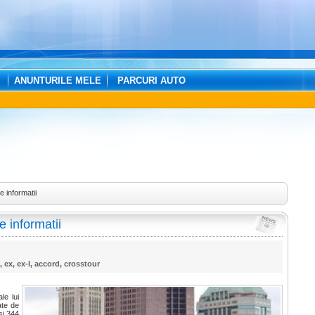
ANUNTURILE MELE
PARCURI AUTO
 informatii
 informatii
,
ex
,
ex-l
,
accord
,
crosstour
le lui
ate de
şi 344