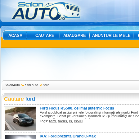
ACASA
CAUTARE
ADAUGARE
ANUNTURILE MELE
SalonAuto
Stiri auto
ford
Cautare
ford
Ford Focus RS500, cel mai puternic Focus
Ford a publicat astăzi primele fotografii şi informaţii ale noului Fo
exemplare. Bazat pe versiunea standard RS şi îmbunătăţit de tune
puternic Focus construit vreodată.
Tags:
ford
,
focus
,
rs
,
rs500
IAA: Ford prezinta Grand C-Max