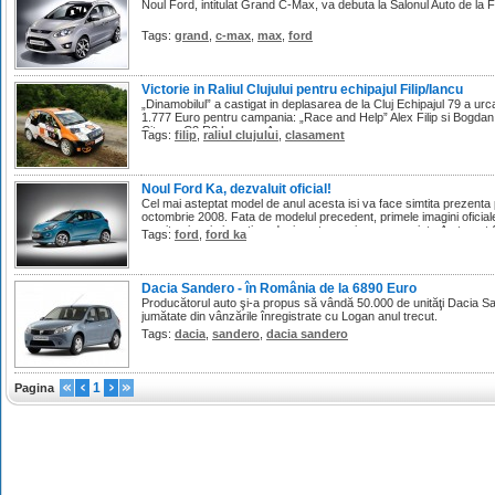
Noul Ford, intitulat Grand C-Max, va debuta la Salonul Auto de la 
Tags:
grand
,
c-max
,
max
,
ford
Victorie in Raliul Clujului pentru echipajul Filip/Iancu
„Dinamobilul” a castigat in deplasarea de la Cluj Echipajul 79 a urc
1.777 Euro pentru campania: „Race and Help” Alex Filip si Bogdan 
Citroen C2 R2 la grupa A.
Tags:
filip
,
raliul clujului
,
clasament
Noul Ford Ka, dezvaluit oficial!
Cel mai asteptat model de anul acesta isi va face simtita prezenta 
octombrie 2008. Fata de modelul precedent, primele imagini oficia
reusita si mai simpatica, desi poate un pic prea cuminte.Au trecut 1
Tags:
ford
,
ford ka
Dacia Sandero - în România de la 6890 Euro
Producătorul auto şi-a propus să vândă 50.000 de unităţi Dacia San
jumătate din vânzările înregistrate cu Logan anul trecut.
Tags:
dacia
,
sandero
,
dacia sandero
1
Pagina