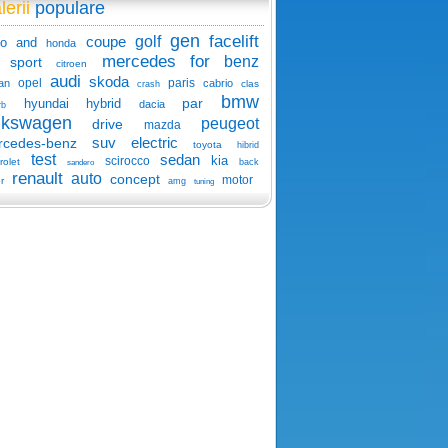
lerii
populare
gen
facelift
coupe
golf
o
and
honda
mercedes
for
benz
sport
citroen
audi
skoda
opel
paris
an
cabrio
clas
crash
bmw
par
hyundai
hybrid
dacia
rb
lkswagen
peugeot
drive
mazda
suv
electric
rcedes-benz
toyota
hibrid
test
sedan
kia
scirocco
rolet
back
sandero
renault
auto
concept
motor
r
amg
tuning