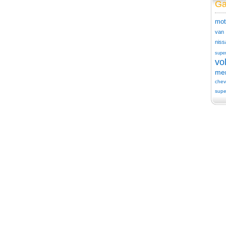
Ga
mot
van
niss
supe
vo
me
chev
supe