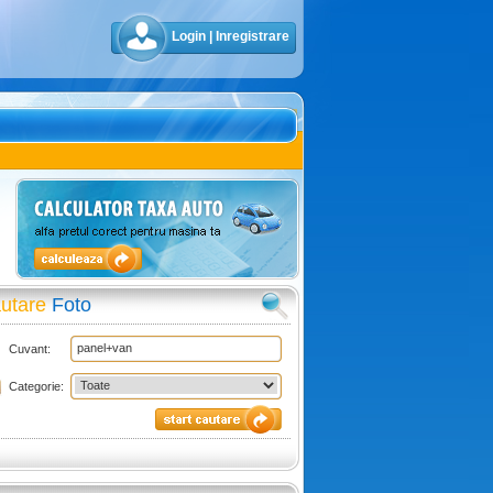
Login
|
Inregistrare
utare
Foto
Cuvant:
Categorie: