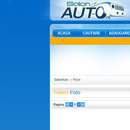
ACASA
CAUTARE
ADAUGARE
SalonAuto
Poze
Galerii
Foto
0
Pagina