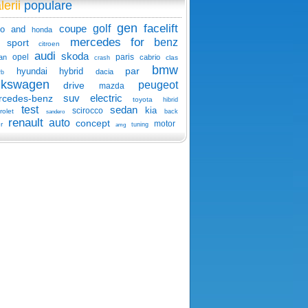
lerii
populare
gen
facelift
coupe
golf
o
and
honda
mercedes
for
benz
sport
citroen
audi
skoda
opel
paris
an
cabrio
clas
crash
bmw
par
hyundai
hybrid
dacia
rb
lkswagen
peugeot
drive
mazda
suv
electric
rcedes-benz
toyota
hibrid
test
sedan
kia
scirocco
rolet
back
sandero
renault
auto
concept
motor
r
tuning
amg