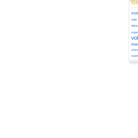
Ga
mot
van
niss
supe
vo
me
chev
supe