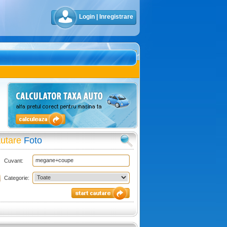
Login
|
Inregistrare
utare
Foto
Cuvant:
Categorie: