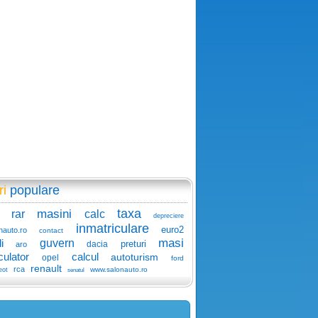
ri
populare
taxa
masini
rar
calc
depreciere
inmatriculare
euro2
nauto.ro
contact
masi
i
guvern
preturi
dacia
aro
culator
calcul
autoturism
opel
ford
renault
rca
www.salonauto.ro
eot
senatul