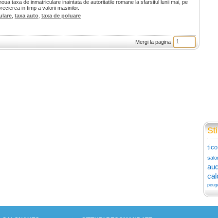
a taxa de inmatriculare inaintata de autoritatile romane la sfarsitul lunii mai, pe
ecierea in timp a valorii masinilor.
ulare
,
taxa auto
,
taxa de poluare
Mergi la pagina
Sti
tico
salo
aud
cal
peug