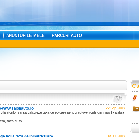
ANUNTURILE MELE
PARCURI AUTO
Ca
o-www.salonauto.ro
22 Sep 2008
 utlizatorilor sai sa calculeze taxa de poluare pentru autovehicule din import valabila
axa
,
taxa auto
ge noua taxa de inmatriculare
18 Jul 2008