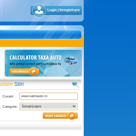
Login
|
Inregistrare
utare
Stiri
Cuvant:
Categorie: