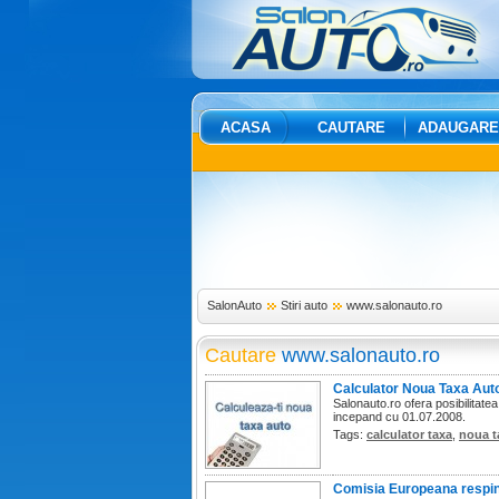
ACASA
CAUTARE
ADAUGARE
SalonAuto
Stiri auto
www.salonauto.ro
Cautare
www.salonauto.ro
Calculator Noua Taxa Aut
Salonauto.ro ofera posibilitatea
incepand cu 01.07.2008.
Tags:
calculator taxa
,
noua t
Comisia Europeana respin