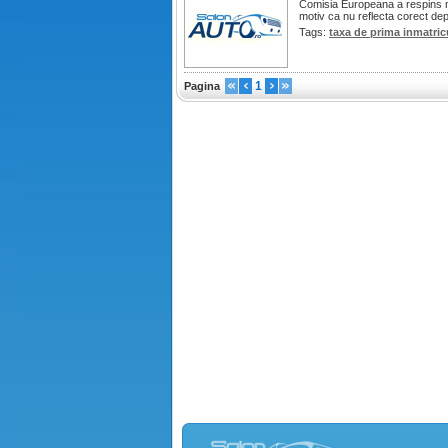
Comisia Europeana a respins nou
motiv ca nu reflecta corect depr
Tags:
taxa de prima inmatric
1
Pagina