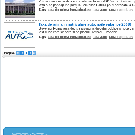
Potrivit unei declaratii a europarlamentarului PSD Victor Bostinaru
taxa auto pot depune petitii la Bruxelles.Petitiile pot fi adresate la
la Comisia Europeana, a declarat acesta.
Tags:
taxa de prima inmatriculare
,
taxa auto
,
taxa de poluare
Taxa de prima inmatriculare auto, noile valori pe 2008!
Guvernul Romaniei a decis sa supuna discutiei publice o noua varia
fost dupa cate se pare si pe placul Comisiei Europene.
Tags:
taxa de prima inmatriculare
,
taxa auto
,
taxa de poluare
1
Pagina