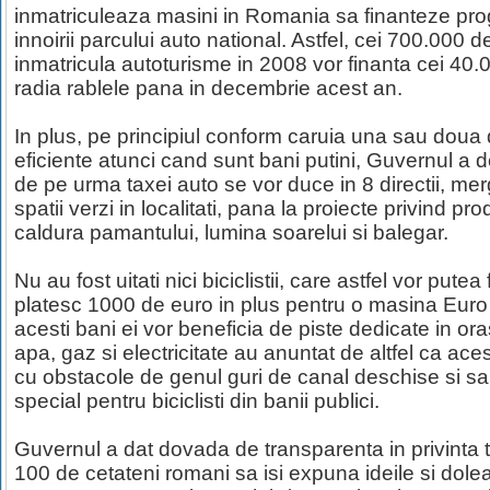
inmatriculeaza masini in Romania sa finanteze pro
innoirii parcului auto national. Astfel, cei 700.000 
inmatricula autoturisme in 2008 vor finanta cei 40.
radia rablele pana in decembrie acest an.
In plus, pe principiul conform caruia una sau doua d
eficiente atunci cand sunt bani putini, Guvernul a d
de pe urma taxei auto se vor duce in 8 directii, me
spatii verzi in localitati, pana la proiecte privind p
caldura pamantului, lumina soarelui si balegar.
Nu au fost uitati nici biciclistii, care astfel vor pute
platesc 1000 de euro in plus pentru o masina Euro
acesti bani ei vor beneficia de piste dedicate in o
apa, gaz si electricitate au anuntat de altfel ca aces
cu obstacole de genul guri de canal deschise si sa
special pentru biciclisti din banii publici.
Guvernul a dat dovada de transparenta in privinta t
100 de cetateni romani sa isi expuna ideile si dolea