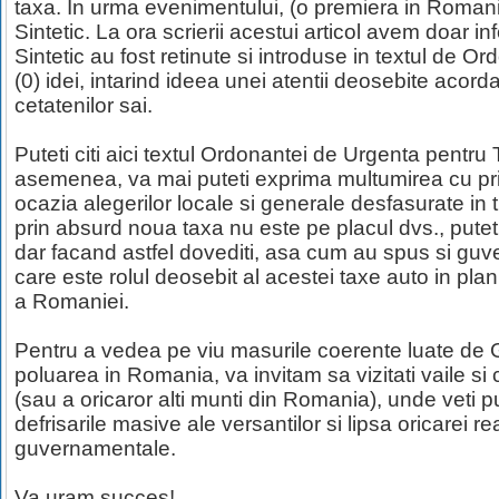
taxa. In urma evenimentului, (o premiera in Romani
Sintetic. La ora scrierii acestui articol avem doar i
Sintetic au fost retinute si introduse in textul de 
(0) idei, intarind ideea unei atentii deosebite acor
cetatenilor sai.
Puteti citi aici textul Ordonantei de Urgenta pentr
asemenea, va mai puteti exprima multumirea cu pri
ocazia alegerilor locale si generale desfasurate in
prin absurd noua taxa nu este pe placul dvs., puteti
dar facand astfel dovediti, asa cum au spus si guver
care este rolul deosebit al acestei taxe auto in pla
a Romaniei.
Pentru a vedea pe viu masurile coerente luate de G
poluarea in Romania, va invitam sa vizitati vaile si 
(sau a oricaror alti munti din Romania), unde veti p
defrisarile masive ale versantilor si lipsa oricarei rea
guvernamentale.
Va uram succes!