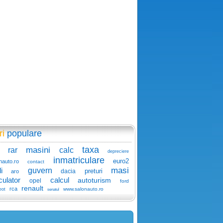
ri
populare
taxa
masini
rar
calc
depreciere
inmatriculare
euro2
nauto.ro
contact
masi
i
guvern
preturi
dacia
aro
culator
calcul
autoturism
opel
ford
renault
rca
www.salonauto.ro
eot
senatul