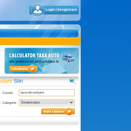
Login
|
Inregistrare
utare
Stiri
Cuvant:
Categorie: