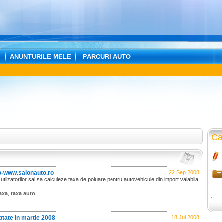
ANUNTURILE MELE
PARCURI AUTO
Ca
o-www.salonauto.ro
22 Sep 2008
 utlizatorilor sai sa calculeze taxa de poluare pentru autovehicule din import valabila
axa
,
taxa auto
optate in martie 2008
18 Jul 2008