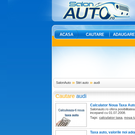
ACASA
CAUTARE
ADAUGARE
SalonAuto
Stiri auto
audi
Cautare
audi
Calculator Noua Taxa Aut
Salonauto.ro ofera posibilitatea
incepand cu 01.07.2008.
Tags:
calculator taxa
,
noua t
Taxa auto, valorile noi ad