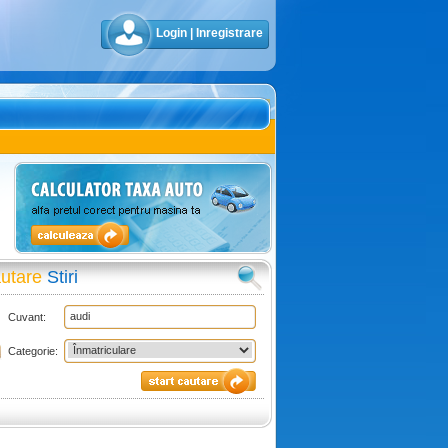
Login
|
Inregistrare
utare
Stiri
Cuvant:
Categorie: