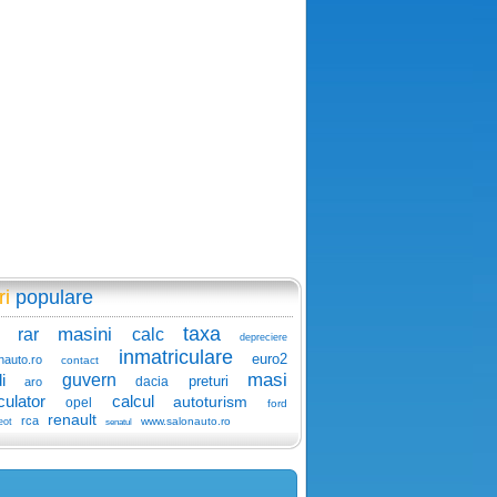
ri
populare
taxa
masini
rar
calc
depreciere
inmatriculare
euro2
nauto.ro
contact
masi
i
guvern
preturi
dacia
aro
culator
calcul
autoturism
opel
ford
renault
rca
www.salonauto.ro
eot
senatul