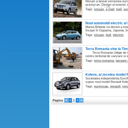
Nissan a lansat versiunea euro
acestui an. Design-ul exterior al
triple, luminile LED şi setul de j
Tags:
nissan
,
x-trail
,
trail
,
su
Noul automobil electric al 
Marea Britanie va deveni a trei
începe în Oppama, Japonia, în
Tags:
nissan
,
leaf
,
electric
Terra Romania vine la Tim
Terra Romania Utilaje de Const
centru teritorial de vanzare si 
Tags:
terra romania
,
lansare 
Koleos, al zecelea model 
Societatea independenta EuroNC
supus noul model Renault Koleo
ceea ce priveste siguranta acti
Tags:
euroncap
,
renault
,
ren
1
Pagina