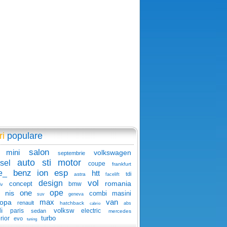
ri
populare
salon
mini
volkswagen
septembrie
auto
sti
motor
sel
coupe
frankfurt
benz
ion
esp
e_
htt
tdi
astra
facelift
vol
design
romania
concept
bmw
iv
one
ope
nis
combi
masini
suv
geneva
max
van
ropa
renault
hatchback
abs
cabrio
i
volksw
paris
electric
sedan
mercedes
turbo
rior
evo
tuning