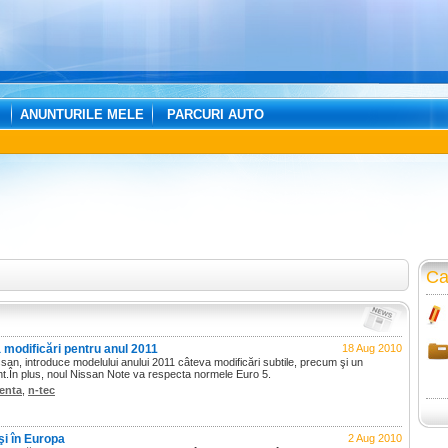
ANUNTURILE MELE
PARCURI AUTO
Ca
modificări pentru anul 2011
18 Aug 2010
ssan, introduce modelului anului 2011 câteva modificări subtile, precum şi un
t.În plus, noul Nissan Note va respecta normele Euro 5.
enta
,
n-tec
şi în Europa
2 Aug 2010