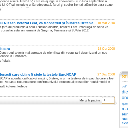
peană a lui X-Trail SUV, care va ajunge în showroom-uri în luna septembrie a
 lui X-Trail include o grilă redesenată, faruri şi spoiler frontal, alături de bara spate,
ante din aliaj de 17-18 inch.
v
lui Nissan, botezat Leaf, va fi construit şi în Marea Britanie
18 Mar 2010
a ţară de producţie a noului Nissan electric, botezat Leaf. Producţia de serie va
 cursul acestui an, urmată de Smyrna, Tennesse şi SUA în 2012.
isoara
18 Oct 2008
ructii a venit mai aproape de clientii sai din vestul tarii deschizand un nou
service in Timisoara.
oficiala
Renault care obtine 5 stele la testele EuroNCAP
27 Sep 2008
Sti
AP a acordat calificativul maxim, 5 stele, in urma testelor de impact la care a fost
s. Aceasta recunoastere confirma nivelul excelent al prestatiilor noului model in
va si pasiva.
ault koleos
,
koleos
golf
die
on
Mergi la pagina
sport
rca
eu
aud
exte