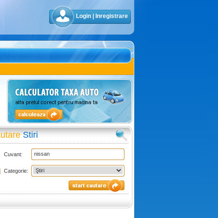
Login
|
Inregistrare
utare
Stiri
Cuvant:
Categorie: