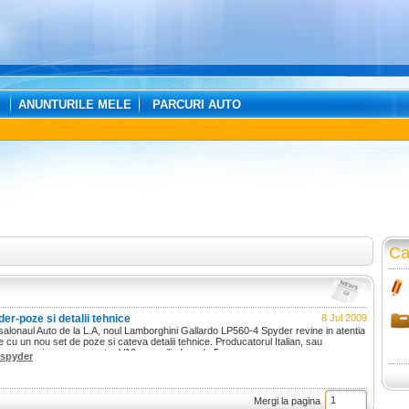
ANUNTURILE MELE
PARCURI AUTO
Ca
r-poze si detalii tehnice
8 Jul 2009
 salonaul Auto de la L.A, noul Lamborghini Gallardo LP560-4 Spyder revine in atentia
 cu un nou set de poze si cateva detalii tehnice. Producatorul Italian, sau
ua versiune cu un motor V10 cu o cilindree de 5.
spyder
Mergi la pagina