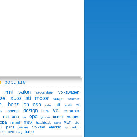
ri
populare
salon
mini
volkswagen
septembrie
auto
sti
motor
sel
coupe
frankfurt
benz
ion
esp
e_
htt
tdi
astra
facelift
vol
design
romania
concept
bmw
iv
one
ope
nis
masini
combi
suv
geneva
max
van
ropa
renault
hatchback
abs
cabrio
i
volksw
paris
electric
sedan
mercedes
turbo
rior
evo
tuning