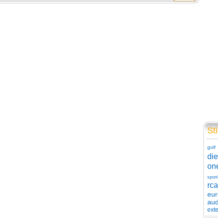
Sti
golf
die
on
sport
rca
eu
aud
exte