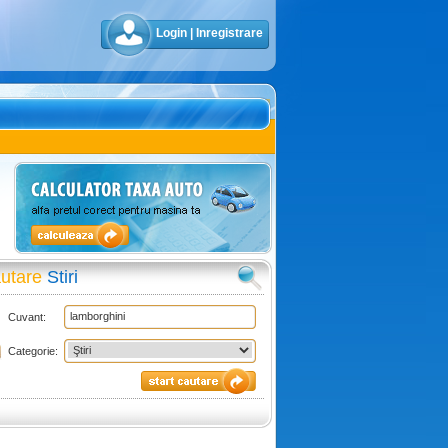
Login
|
Inregistrare
utare
Stiri
Cuvant:
Categorie: