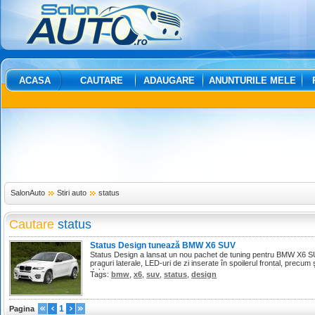
ACASA
CAUTARE
ADAUGARE
ANUNTURILE MELE
SalonAuto
Stiri auto
status
Cautare
status
Status Design tunează BMW X6 SUV
Status Design a lansat un nou pachet de tuning pentru BMW X6 SUV
praguri laterale, LED-uri de zi inserate în spoilerul frontal, precu
dublu.
Tags:
bmw
,
x6
,
suv
,
status
,
design
1
Pagina