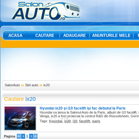
ACASA
CAUTARE
ADAUGARE
ANUNTURILE MELE
SalonAuto
Stiri auto
ix20
Cautare
ix20
Hyundai ix20 şi i10 facelift işi fac debutul la Paris
Hyundai va lansa la Salonul Auto de la Paris, alăutri de i10 facelift
Venga, ix20 a fost proiectat la centrul R&D din Rüsselsheim, Germ
care adopta stilul firmei sud-coreene.
Tags:
hyundai
,
ix20
,
i10
,
facelift
,
paris
1
Pagina