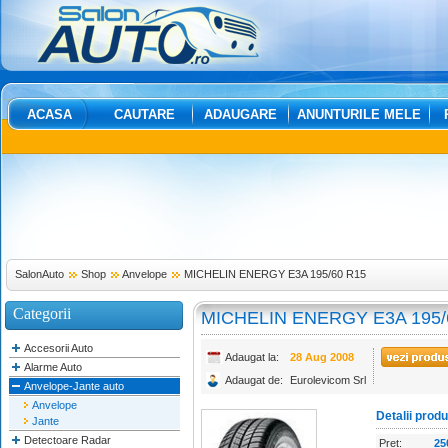
ACASA
CAUTARE
ADAUGARE
ANUNTURILE MELE
SalonAuto
Shop
Anvelope
MICHELIN ENERGY E3A 195/60 R15
Categorii
MICHELIN ENERGY E3A 195/
Accesorii Auto
Adaugat la:
28 Aug 2008
Alarme Auto
Adaugat de:
Eurolevicom Srl
Anvelope-Jante auto
Anvelope
Detalii prod
Jante
Detectoare Radar
Pret:
25