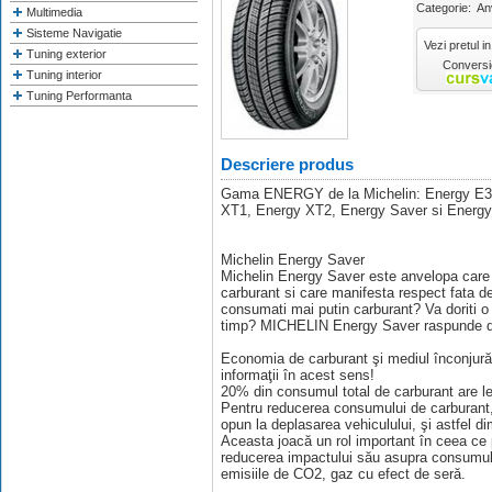
Categorie:
An
Multimedia
Sisteme Navigatie
Vezi pretul in
Tuning exterior
Conversie
Tuning interior
Tuning Performanta
Descriere produs
Gama ENERGY de la Michelin: Energy E3
XT1, Energy XT2, Energy Saver si Energ
Michelin Energy Saver
Michelin Energy Saver este anvelopa care 
carburant si care manifesta respect fata de
consumati mai putin carburant? Va doriti o
timp? MICHELIN Energy Saver raspunde do
Economia de carburant şi mediul înconjur
informaţii în acest sens!
20% din consumul total de carburant are l
Pentru reducerea consumului de carburant, 
opun la deplasarea vehiculului, şi astfel di
Aceasta joacă un rol important în ceea ce p
reducerea impactului său asupra consumului
emisiile de CO2, gaz cu efect de seră.