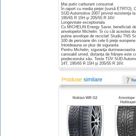
Mai putin carburant consumat
În raport cu media pieţei (sursă ETRTO). 
SÜD Automotive 2007 privind rezistenţa la 
195/65 R 15H şi 205/55 R 16V.
Longevitate exceptionala
Cu MICHELIN Energy Saver, beneficiati de
anvelopelor Michelin. Si cu cât acestea du
putine anvelope de reciclat! Studiu TNS So
100 de persoane din cele 6 pieţe europene 
Intotdeauna un plus de siguranta
Pentru Michelin, siguranţa dumneavoastra r
carosabil umed, distanţa de frânare este c
predeceorului său. Teste TÜV SÜD Automo
14T, 195/65 R 15H şi 205/55 R 16V.
Produse
similare
To
Nokian WR G2
Anvelope
Hakkapeli