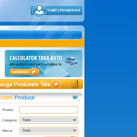
Login
|
Inregistrare
utare
Produse
Produs:
Categorie:
Marca: