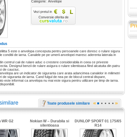
Categorie:
Anvelope
Vezi pretul in
Conversie oferita de
Pr
odus
iitta 5 este o anvelopa conceputa pentru persoanele care doresc o rulare sigura
cile conditii de iarna. Canalele pe pe umerii anvelopei maresc aderenta laterala in
din centrul caii de rulare aduc o crestere considerabila in ceea ce priveste
irectia. Designul benzii de rulare asigura o rulare silentioasa fiind alcatuita din patru
si de cauciuc.
velopa are un indicator de siguranta care arata adancimea canalelor in milimetri
ori de siguranta de iarna. Cand fulgul de nea pe de blocul central dispare,
to este informat ca anvelopa nu mai este sigura pentru utilizare pe timp de iarna.
disponibili:
similare
Toate produsele similare
n WR G2
Nokian W – Durabila si
DUNLOP SPORT 01 175/65
silentioasa
R14