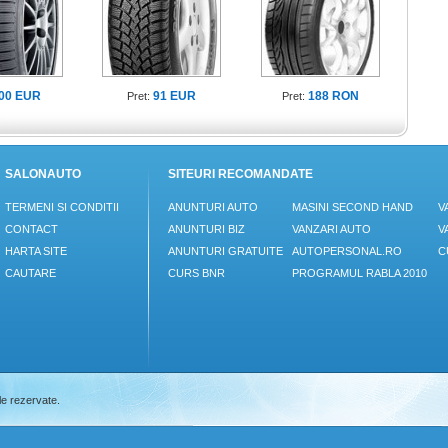
00 EUR
91 EUR
188 RON
Pret:
Pret:
SALONAUTO
SITEURI RECOMANDATE
TERMENI SI CONDITII
ANUNTURI AUTO
MASINI SECOND HAND
V
CONTACT
ANUNTURI BIZ
VANZARI AUTO
V
HARTA SITE
ANUNTURI GRATUITE
AUTOPERSONAL.RO
C
CAUTARE
CURS BNR
PROGRAMUL RABLA 2010
le rezervate.