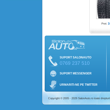
1
Pret:
SUPORT SALONAUTO
0769 237 510
SUPORT MESSENGER
URMARITI-NE PE TWITTER
Copyright © 2005 - 2026 SalonAuto.ro toate drepturi