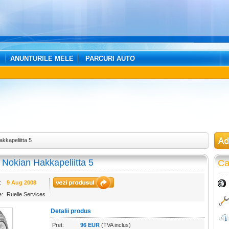
ANUNTURILE MELE
PARCURI AUTO
kkapeliitta 5
Nokian Hakkapeliitta 5
Ca
:
9 Aug 2008
e:
Ruelle Services
Detalii produs
Pret:
96 EUR
(TVA inclus)