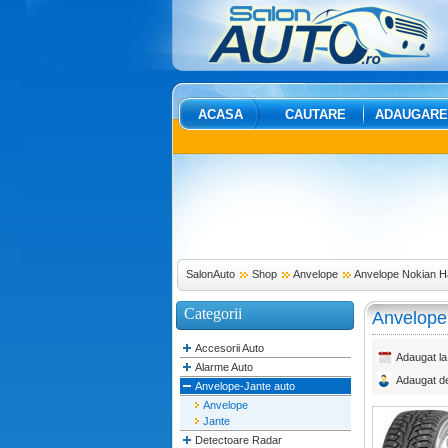
ACASA
CAUTARE
ADAUGARE
SalonAuto
Shop
Anvelope
Anvelope Nokian Ha
Categorii
Anvelope 
Accesorii Auto
Adaugat la
Alarme Auto
Adaugat d
Anvelope-Jante auto
Anvelope
Jante
Detectoare Radar