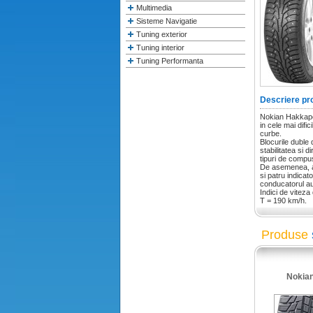
Multimedia
Sisteme Navigatie
Tuning exterior
Tuning interior
Tuning Performanta
Descriere pr
Nokian Hakkapel
in cele mai difi
curbe.
Blocurile duble 
stabilitatea si d
tipuri de compu
De asemenea, an
si patru indicat
conducatorul au
Indici de viteza 
T = 190 km/h.
Produse
Nokia