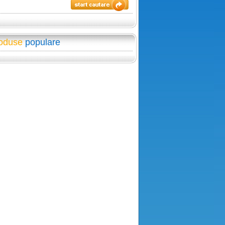
oduse
populare