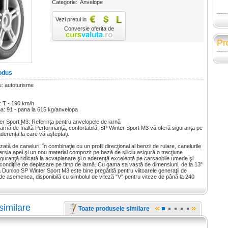
Categorie:
Anvelope
Vezi pretul in
Conversie oferita de
Pr
odus
u: autoturisme
: T - 190 km/h
na: 91 - pana la 615 kg/anvelopa
r Sport M3: Referinţa pentru anvelopele de iarnă
arnă de Înaltã Performanţã, confortabilă, SP Winter Sport M3 vă oferă siguranţa pe
 aderenţa la care vă aşteptaţi.
zată de caneluri, în combinaţie cu un profil direcţional al benzii de rulare, canelurile
ersia apei şi un nou material compozit pe bază de siliciu asigură o tracţiune
iguranţă ridicată la acvaplanare şi o aderenţă excelentă pe carsaobile umede şi
 condiţiile de deplasare pe timp de iarnă. Cu gama sa vastă de dimensiuni, de la 13"
a Dunlop SP Winter Sport M3 este bine pregătită pentru viitoarele generaţii de
 de asemenea, disponibilă cu simbolul de viteză "V" pentru viteze de până la 240
similare
Toate produsele similare