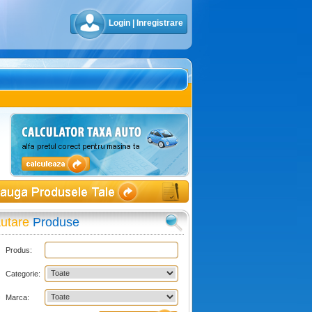
Login
|
Inregistrare
utare
Produse
Produs:
Categorie:
Marca: