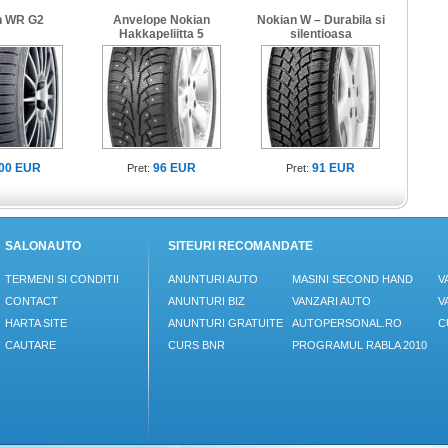
n WR G2
Anvelope Nokian
Nokian W – Durabila si
Hakkapeliitta 5
silentioasa
00 EUR
96 EUR
91 EUR
Pret:
Pret:
SALONAUTO
SITEURI RECOMANDATE
TERMENI SI CONDITII
ANUNTURI AUTO
MASINI SECOND HAND
V
CONTACT
ANUNTURI BIZ
VANZARI AUTO
V
HARTA SITE
ANUNTURI GRATUITE
AUTOPERSONAL.RO
C
CAUTARE
CURS BNR
PROGRAMUL RABLA 2010