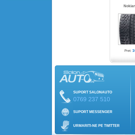
Nokia
1
Pret:
SUPORT SALONAUTO
0769 237 510
SUPORT MESSENGER
URMARITI-NE PE TWITTER