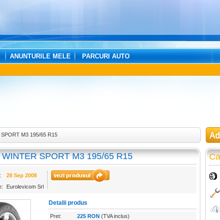
ANUNTURILE MELE
PARCURI AUTO
SPORT M3 195/65 R15
WINTER SPORT M3 195/65 R15
Ca
:
28 Sep 2008
e:
Eurolevicom Srl
Detalii produs
Pret:
225 RON
(TVA inclus)