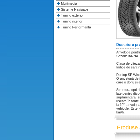
Multimedia
Sisteme Navigatie
Tuning exterior
Tuning interior
Tuning Performanta
Descriere pr
Anvelopa pentr
Sezon: IARNA
Clasa de viteza
Indice de sarci
Dunlop SP Winte
O anvelopă de i
care o doriţi şi
Structura optimi
late pentru disp
suplimentară, s
uscate în toate
la 19", anvelop
vehicule. Este,
km/h.
Produse