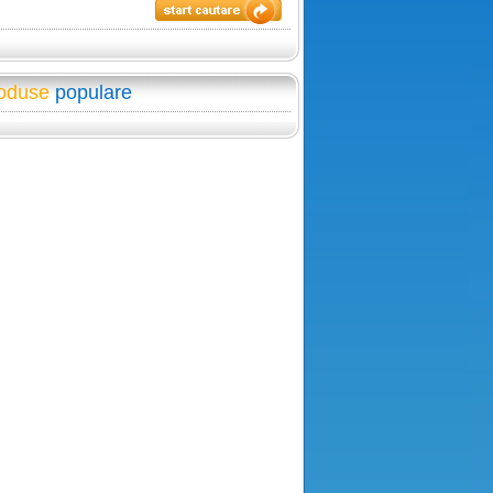
oduse
populare