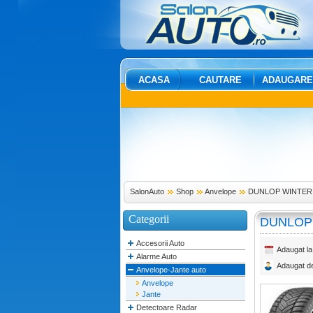
ACASA
CAUTARE
ADAUGARE
SalonAuto
Shop
Anvelope
DUNLOP WINTER 
Categorii
DUNLOP 
Accesorii Auto
Adaugat la
Alarme Auto
Adaugat d
Anvelope-Jante auto
Anvelope
Jante
Detectoare Radar