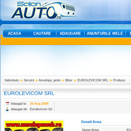
ACASA
CAUTARE
ADAUGARE
ANUNTURILE MELE
SalonAuto
Servicii
Anvelope, jante
Bihor
EUROLEVICOM SRL
Produse
EUROLEVICOM SRL
Adaugat la:
28 Aug 2008
Adaugat de:
Eurolevicom Srl
Detalii firma
Nume firma:
EU