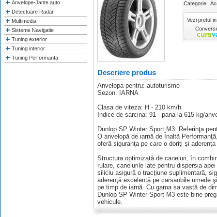
Anvelope-Jante auto
Categorie:
Ac
Detectoare Radar
Vezi pretul in
Multimedia
Conversie
Sisteme Navigatie
Tuning exterior
Tuning interior
Tuning Performanta
Descriere produs
Anvelopa pentru: autoturisme
Sezon: IARNA
Clasa de viteza: H - 210 km/h
Indice de sarcina: 91 - pana la 615 kg/anv
Dunlop SP Winter Sport M3: Referinţa pent
O anvelopă de iarnă de Înaltã Performanţã
oferă siguranţa pe care o doriţi şi aderenţa
Structura optimizată de caneluri, în combina
rulare, canelurile late pentru dispersia ap
siliciu asigură o tracţiune suplimentară, si
aderenţă excelentă pe carsaobile umede şi 
pe timp de iarnă. Cu gama sa vastă de dim
Dunlop SP Winter Sport M3 este bine pregăt
vehicule.