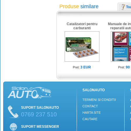
Produse
similare
To
Catalizatori pentru
Manuale de int
carburanti
reparatii aut
roma
3 EUR
90
Pret:
Pret:
SALONAUTO
TERMENI SI CONDITII
CONTACT
SUPORT SALONAUTO
HARTA SITE
0769 237 510
CAUTARE
SUPORT MESSENGER