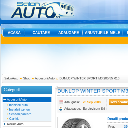
ACASA
CAUTARE
ADAUGARE
ANUNTURILE MELE
SalonAuto
Shop
Accesorii Auto
DUNLOP WINTER SPORT M3 205/55 R16
Categorii
DUNLOP WINTER SPORT M3 
Accesorii Auto
Adaugat la:
28 Sep 2008
Inchideri auto
Adaugat de:
Eurolevicom Srl
Instalatii xenon
Senzori parcare
Car-kit
Detalii prod
Alarme Auto
Pret:
37