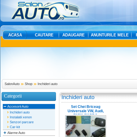
ACASA
CAUTARE
ADAUGARE
ANUNTURILE MELE
SalonAuto
Shop
Inchideri auto
Categorii
Inchideri auto
Accesorii Auto
Set Chei Briceag
Universale VW, Audi,
Inchideri auto
BMW, SKODA
Instalatii xenon
Senzori parcare
Car-kit
Alarme Auto