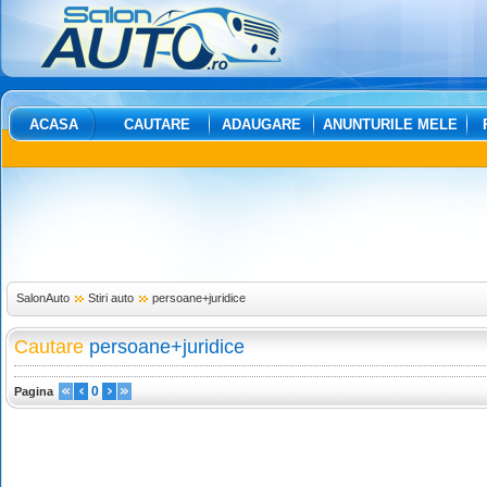
ACASA
CAUTARE
ADAUGARE
ANUNTURILE MELE
SalonAuto
Stiri auto
persoane+juridice
Cautare
persoane+juridice
0
Pagina