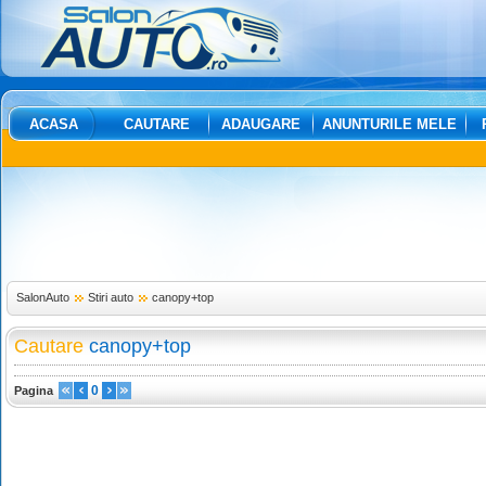
ACASA
CAUTARE
ADAUGARE
ANUNTURILE MELE
SalonAuto
Stiri auto
canopy+top
Cautare
canopy+top
0
Pagina