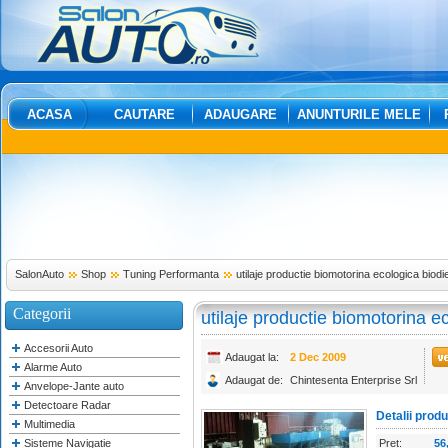
ACASA
CAUTARE
ADAUGARE
ANUNTURILE MELE
SalonAuto
Shop
Tuning Performanta
utilaje productie biomotorina ecologica biodi
Categorii
utilaje productie biomotorina e
Accesorii Auto
Adaugat la:
2 Dec 2009
Alarme Auto
Adaugat de:
Chintesenta Enterprise Srl
Anvelope-Jante auto
Detectoare Radar
Detalii prod
Multimedia
Sisteme Navigatie
Pret:
56