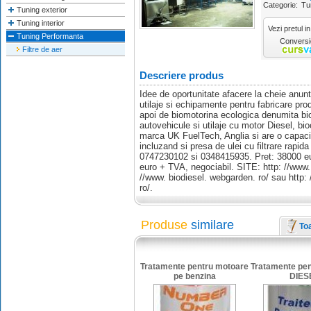
Categorie:
Tu
Tuning exterior
Tuning interior
Vezi pretul in
Tuning Performanta
Conversie
Filtre de aer
Descriere produs
Idee de oportunitate afacere la cheie anunt
utilaje si echipamente pentru fabricare prod
apoi de biomotorina ecologica denumita bi
autovehicule si utilaje cu motor Diesel, bio
marca UK FuelTech, Anglia si are o capacita
incluzand si presa de ulei cu filtrare rapida 
0747230102 si 0348415935. Pret: 38000 eur
euro + TVA, negociabil. SITE: http: //www. 
//www. biodiesel. webgarden. ro/ sau http: 
ro/.
Produse
similare
To
Tratamente pentru motoare
Tratamente pen
pe benzina
DIES