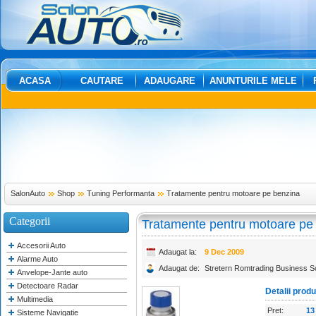
ACASA
CAUTARE
ADAUGARE
ANUNTURILE MELE
SalonAuto
Shop
Tuning Performanta
Tratamente pentru motoare pe benzina
Categorii
Tratamente pentru motoare pe
Accesorii Auto
Adaugat la:
9 Dec 2009
Alarme Auto
Adaugat de:
Stretern Romtrading Business So
Anvelope-Jante auto
Detectoare Radar
Detalii prod
Multimedia
Pret:
13
Sisteme Navigatie