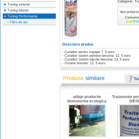
Categorie:
Tu
Tuning exterior
Tuning interior
Vezi pretul in
Tuning Performanta
Conversie
Filtre de aer
Descriere produs
- Curatitor pentru supape 7, 5 euro
- Curatitor sistem admisie benzina: 12, 5 euro
- Curatitor sistem injectie benzina: 13, 5 euro
- Octane booster: 12, 5 euro.
Produse
similare
To
utilaje productie
Tratamente pen
biomotorina ecologica
DIES
biodiesel auto